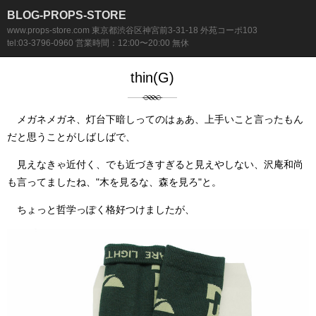
BLOG-PROPS-STORE
www.props-store.com 東京都渋谷区神宮前3-31-18 外苑コーポ103
tel:03-3796-0960 営業時間：12:00〜20:00 無休
thin(G)
メガネメガネ、灯台下暗しってのはぁあ、上手いこと言ったもん
だと思うことがしばしばで、
見えなきゃ近付く、でも近づきすぎると見えやしない、沢庵和尚
も言ってましたね、"木を見るな、森を見ろ"と。
ちょっと哲学っぽく格好つけましたが、