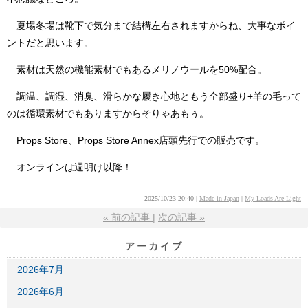
夏場冬場は靴下で気分まで結構左右されますからね、大事なポイ
ントだと思います。
素材は天然の機能素材でもあるメリノウールを50%配合。
調温、調湿、消臭、滑らかな履き心地ともう全部盛り+羊の毛って
のは循環素材でもありますからそりゃあもぅ。
Props Store、Props Store Annex店頭先行での販売です。
オンラインは週明け以降！
2025/10/23 20:40
Made in Japan
My Loads Are Light
«
前の記事
次の記事
»
アーカイブ
2026年7月
2026年6月