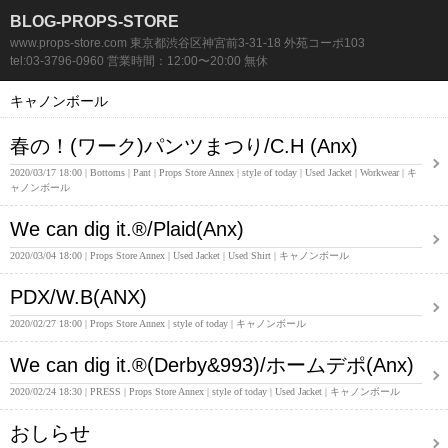
BLOG-PROPS-STORE
www.props-store.com 東京都渋谷区神宮前3-31-18 外苑コーポ103
tel:03-3796-0960 営業時間：12:00〜20:00 無休
キャノンボール
春の！(ワーク)パンツまつり/C.H (Anx)
2020/03/17 18:00
Bottoms
Pant
Props Store Annex
style of today
Used Jacket
Workwear
キ
ャノンボール
We can dig it.®/Plaid(Anx)
2020/03/04 18:00
Props Store Annex
Used Jacket
Used Shirt
キャノンボール
PDX/W.B(ANX)
2020/02/27 18:00
Props Store Annex
style of today
キャノンボール
We can dig it.®(Derby&993)/ホームデポ(Anx)
2020/02/24 18:30
PRESS
Props Store Annex
style of today
Used Jacket
キャノンボール
おしらせ