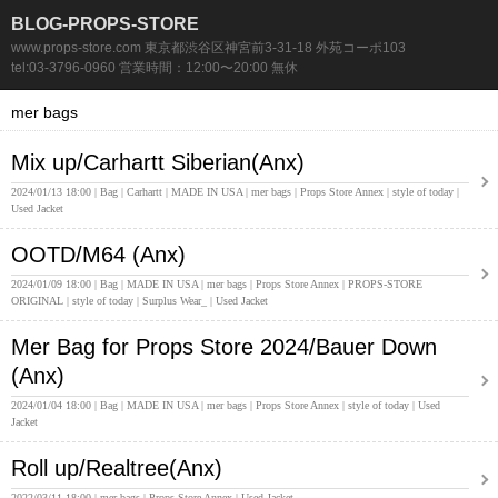
BLOG-PROPS-STORE
www.props-store.com 東京都渋谷区神宮前3-31-18 外苑コーポ103
tel:03-3796-0960 営業時間：12:00〜20:00 無休
mer bags
Mix up/Carhartt Siberian(Anx)
2024/01/13 18:00
Bag
Carhartt
MADE IN USA
mer bags
Props Store Annex
style of today
Used Jacket
OOTD/M64 (Anx)
2024/01/09 18:00
Bag
MADE IN USA
mer bags
Props Store Annex
PROPS-STORE
ORIGINAL
style of today
Surplus Wear_
Used Jacket
Mer Bag for Props Store 2024/Bauer Down
(Anx)
2024/01/04 18:00
Bag
MADE IN USA
mer bags
Props Store Annex
style of today
Used
Jacket
Roll up/Realtree(Anx)
2022/03/11 18:00
mer bags
Props Store Annex
Used Jacket