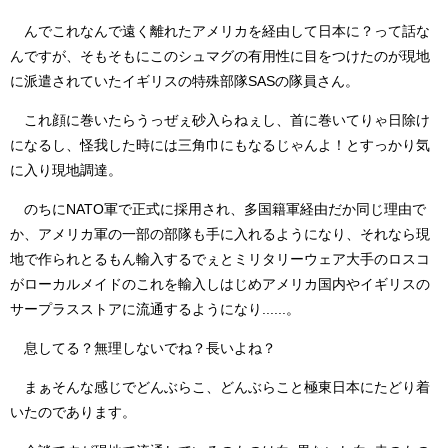
んでこれなんで遠く離れたアメリカを経由して日本に？って話な
んですが、そもそもにこのシュマグの有用性に目をつけたのが現地
に派遣されていたイギリスの特殊部隊SASの隊員さん。
これ顔に巻いたらうっぜぇ砂入らねぇし、首に巻いてりゃ日除け
になるし、怪我した時には三角巾にもなるじゃんよ！とすっかり気
に入り現地調達。
のちにNATO軍で正式に採用され、多国籍軍経由だか同じ理由で
か、アメリカ軍の一部の部隊も手に入れるようになり、それなら現
地で作られとるもん輸入するでぇとミリタリーウェア大手のロスコ
がローカルメイドのこれを輸入しはじめアメリカ国内やイギリスの
サープラスストアに流通するようになり......。
息してる？無理しないでね？長いよね？
まぁそんな感じでどんぶらこ、どんぶらこと極東日本にたどり着
いたのであります。