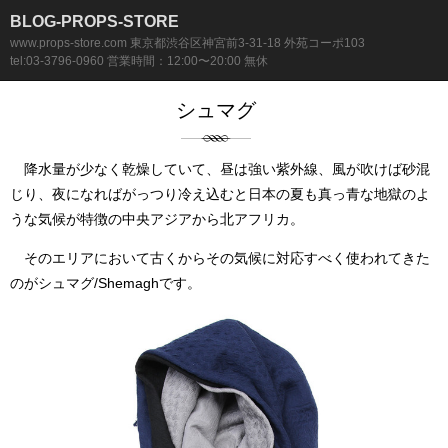
BLOG-PROPS-STORE
www.props-store.com 東京都渋谷区神宮前3-31-18 外苑コーポ103
tel:03-3796-0960 営業時間：12:00〜20:00 無休
シュマグ
降水量が少なく乾燥していて、昼は強い紫外線、風が吹けば砂混
じり、夜になればがっつり冷え込むと日本の夏も真っ青な地獄のよ
うな気候が特徴の中央アジアから北アフリカ。
そのエリアにおいて古くからその気候に対応すべく使われてきた
のがシュマグ/Shemaghです。