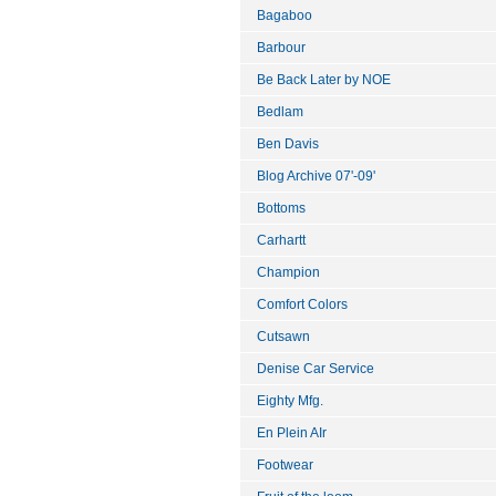
Bagaboo
Barbour
Be Back Later by NOE
Bedlam
Ben Davis
Blog Archive 07'-09'
Bottoms
Carhartt
Champion
Comfort Colors
Cutsawn
Denise Car Service
Eighty Mfg.
En Plein AIr
Footwear