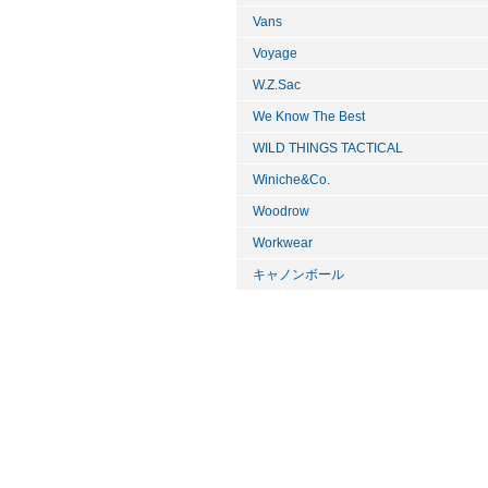
Vans
Voyage
W.Z.Sac
We Know The Best
WILD THINGS TACTICAL
Winiche&Co.
Woodrow
Workwear
キャノンボール