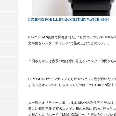
LUMINOX FOR L.L.BEAN/MILITARY WATCH-#8400
NAVY SEALS監修で開発された、"ものゴッツい"#8400を
文字盤をハンターオレンジ*で染め上げたこのモデル。
＊鹿さんからは赤系の色は緑に見える+ハンター仲間から
LUMINOXのラインナップでも針やベゼルに色が付いた
まるっとオレンジにしちゃってるのはこのL.L.BEAN別
人一倍クオリティーに厳しいL.L.BEANの別注アイテム
前に24時間営業で有名なメイン州の本店に買いに行った
店員さんに『ハーイ！LUMINOXの〜』と言いかけたの