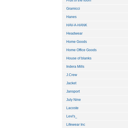
Fruit of the loom
Gramicci
Hanes
HAV-A-HANK
Headwear
Home Goods
Home Office Goods
House of blanks
Indera Mills
J.Crew
Jacket
Jansport
July Nine
Lacoste
Levi's_
Lifewear Inc