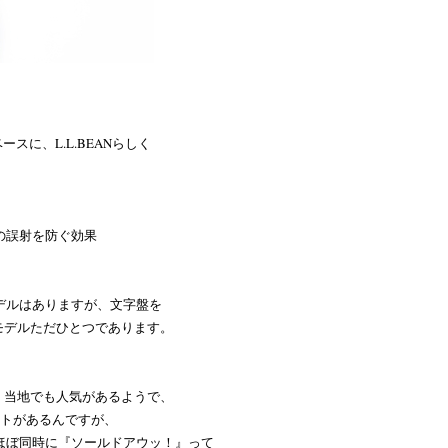
ベースに、L.L.BEANらしく
の誤射を防ぐ効果
モデルはありますが、文字盤を
注モデルただひとつであります。
は、当地でも人気があるようで、
コトがあるんですが、
とほぼ同時に『ソールドアウッ！』って