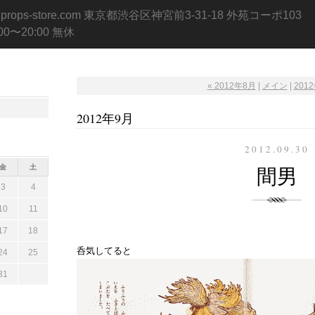
.props-store.com 東京都渋谷区神宮前3-31-18 外苑コーポ103
:00〜20:00 無休
« 2012年8月
|
メイン
|
2012
2012年9月
2012.09.30
金
土
間男
3
4
10
11
17
18
呑気してると
24
25
31