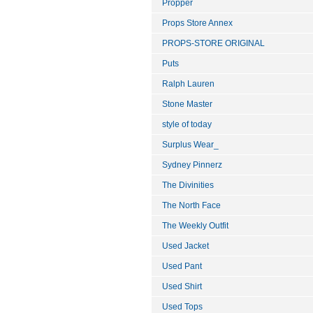
Propper
Props Store Annex
PROPS-STORE ORIGINAL
Puts
Ralph Lauren
Stone Master
style of today
Surplus Wear_
Sydney Pinnerz
The Divinities
The North Face
The Weekly Outfit
Used Jacket
Used Pant
Used Shirt
Used Tops