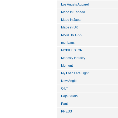
Los Angels Apparel
Made in Canada
Made in Japan
Made in UK
MADE IN USA
mer bags
MOBILE STORE
Modesty Industry
Moment
My Loads Are Light
New Angle
O.I.T
Paja Studio
Pant
PRESS