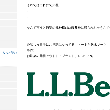
それではこれにて失礼......
.
.
.
なんて言うと原宿の風神様a.k.a藤井神に怒られちゃうん
公私共々勝手にお世話になってる、トートと防水ブーツ、そいから
障)で
もっと読む
お馴染の元祖アウトドアブランド、L.L.BEAN。