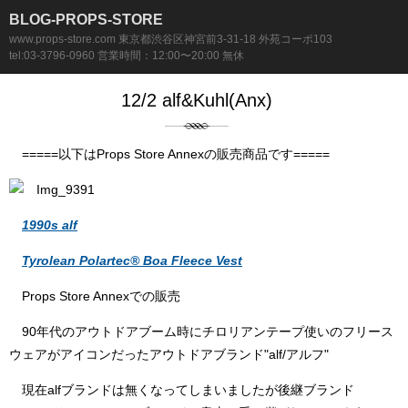
BLOG-PROPS-STORE
www.props-store.com 東京都渋谷区神宮前3-31-18 外苑コーポ103
tel:03-3796-0960 営業時間：12:00〜20:00 無休
12/2 alf&Kuhl(Anx)
=====以下はProps Store Annexの販売商品です=====
1990s alf
Tyrolean Polartec® Boa Fleece Vest
Props Store Annexでの販売
90年代のアウトドアブーム時にチロリアンテープ使いのフリース
ウェアがアイコンだったアウトドアブランド"alf/アルフ"
現在alfブランドは無くなってしまいましたが後継ブランド