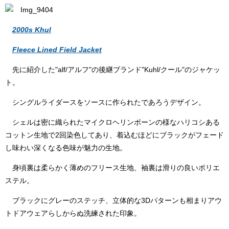
2000s Khul
Fleece Lined Field Jacket
先に紹介した"alf/アルフ"の後継ブランド"Kuhl/クール"のジャケッ
ト。
シングルライダースをソースに作られたであろうデザイン。
シェルは密に織られたマイクロヘリンボーンの様なハリコシある
コットン生地で2回染色してあり、着込むほどにブラックがフェード
し味わい深くなる色味が魅力の生地。
身頃裏は柔らかく薄めのフリース生地、袖裏は滑りの良いポリエ
ステル。
ブラックにグレーのステッチ、立体的な3Dパターンも相まりアウ
トドアウェアらしからぬ洗練された印象。