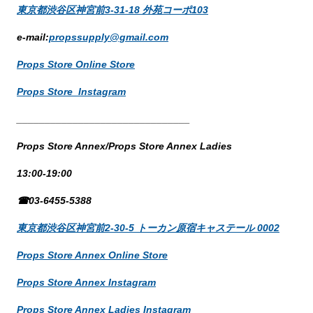
東京都渋谷区神宮前3-31-18 外苑コーポ103
e-mail:
propssupply@gmail.com
Props Store Online Store
Props Store Instagram
_______________________________
Props Store Annex/Props Store Annex Ladies
13:00-19:00
☎03-6455-5388
東京都渋谷区神宮前2-30-5 トーカン原宿キャステール 0002
Props Store Annex Online Store
Props Store Annex Instagram
Props Store Annex Ladies Instagram