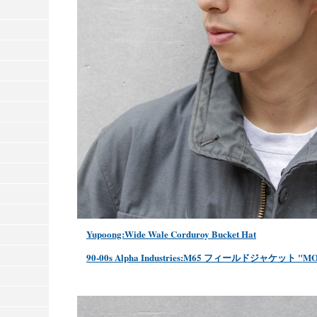
Yupoong:Wide Wale Corduroy Bucket Hat
90-00s Alpha Industries:M65 フィールドジャケット "MOD."