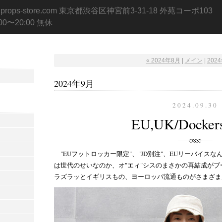
.props-store.com 東京都渋谷区神宮前3-31-18 外苑コーポ103
:00〜20:00 無休
« 2024年8月
|
メイン
|
2024
2024年9月
2024.09.30
EU,UK/Docker
"EUフットロッカー限定"、"JD別注"、EUリーバイ
は世代のせいなのか、オ"エィ"シスのまさかの再結成が
ラズラッとイギリスもの、ヨーロッパ流通ものがさまざま