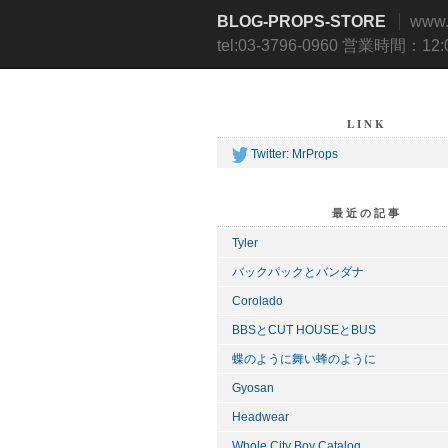
BLOG-PROPS-STORE
www
tel:03-3796-0960 営業時間：12
LINK
Twitter: MrProps
最近の記事
Tyler
バックパックとバンダナ
Corolado
BBSとCUT HOUSEとBUS
蝶のように舞い蜂のように
Gyosan
Headwear
Whole City Boy Catalog....