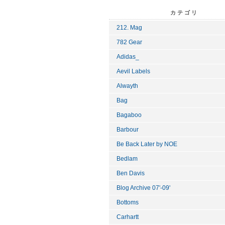
カテゴリ
212. Mag
782 Gear
Adidas_
Aevil Labels
Alwayth
Bag
Bagaboo
Barbour
Be Back Later by NOE
Bedlam
Ben Davis
Blog Archive 07'-09'
Bottoms
Carhartt