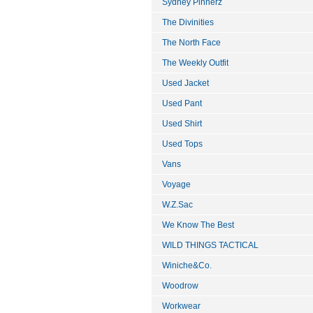
Sydney Pinnerz
The Divinities
The North Face
The Weekly Outfit
Used Jacket
Used Pant
Used Shirt
Used Tops
Vans
Voyage
W.Z.Sac
We Know The Best
WILD THINGS TACTICAL
Winiche&Co.
Woodrow
Workwear