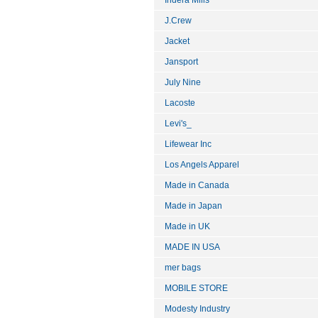
Indera Mills
J.Crew
Jacket
Jansport
July Nine
Lacoste
Levi's_
Lifewear Inc
Los Angels Apparel
Made in Canada
Made in Japan
Made in UK
MADE IN USA
mer bags
MOBILE STORE
Modesty Industry