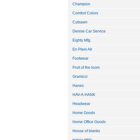
Champion
Comfort Colors
Cutsawn
Denise Car Service
Eighty Mfg.
En Plein AIr
Footwear
Fruit of the loom
Gramicci
Hanes
HAV-A-HANK
Headwear
Home Goods
Home Office Goods
House of blanks