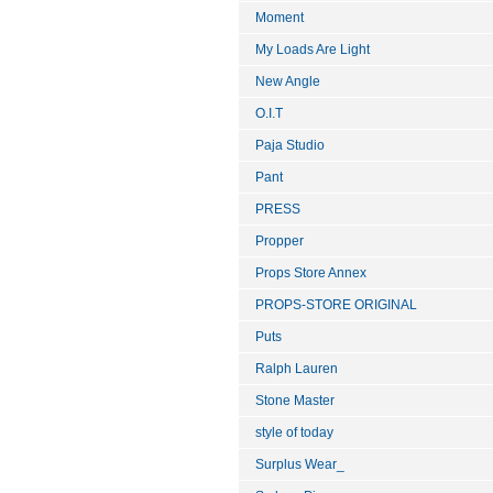
Moment
My Loads Are Light
New Angle
O.I.T
Paja Studio
Pant
PRESS
Propper
Props Store Annex
PROPS-STORE ORIGINAL
Puts
Ralph Lauren
Stone Master
style of today
Surplus Wear_