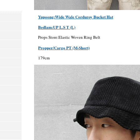
Yupoong:Wide Wale Corduroy Bucket Hat
Bedlam:UP L.S T (L)
Props Store:Elastic Woven Ring Belt
Propper/Cargo PT (M-Short)
179cm