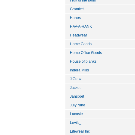
Fruit of the loom
Gramicci
Hanes
HAV-A-HANK
Headwear
Home Goods
Home Office Goods
House of blanks
Indera Mills
J.Crew
Jacket
Jansport
July Nine
Lacoste
Levi's_
Lifewear Inc