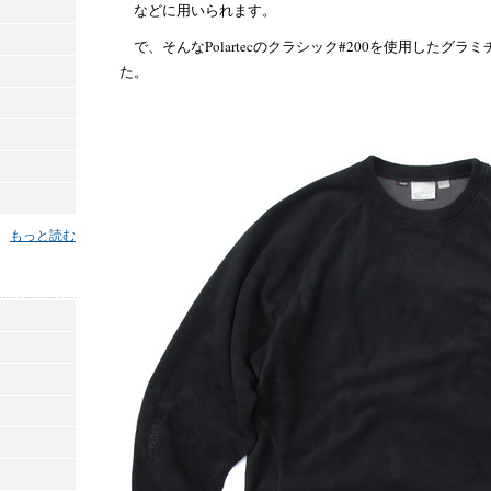
などに用いられます。
で、そんなPolartecのクラシック#200を使用した
た。
もっと読む