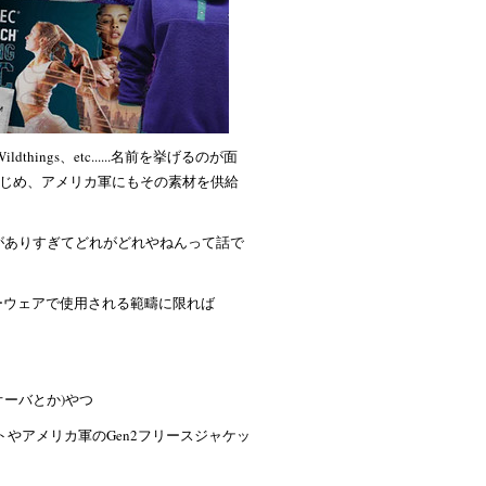
I、Wildthings、etc......名前を挙げるのが面
じめ、アメリカ軍にもその素材を供給
種類がありすぎてどれがどれやねんって話で
ーウェアで使用される範疇に限れば
オーバとか)やつ
トやアメリカ軍のGen2フリースジャケッ