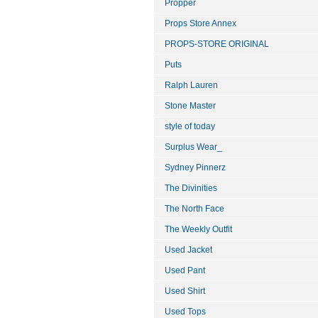
Propper
Props Store Annex
PROPS-STORE ORIGINAL
Puts
Ralph Lauren
Stone Master
style of today
Surplus Wear_
Sydney Pinnerz
The Divinities
The North Face
The Weekly Outfit
Used Jacket
Used Pant
Used Shirt
Used Tops