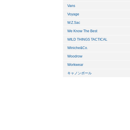
Vans
Voyage
W.Z.Sac
We Know The Best
WILD THINGS TACTICAL
Winiche&Co.
Woodrow
Workwear
キャノンボール