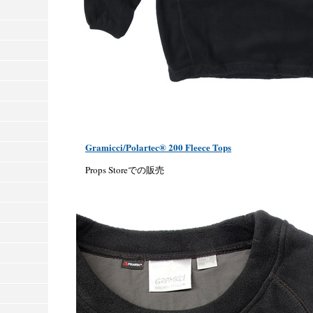
Gramicci/Polartec® 200 Fleece Tops
Props Storeでの販売