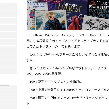
L.L.Bean、Patagonia、Arcteryx、The North Face、RE
倒になる程数多くのトップアウトドアウェアブランドをは
してきたトップメーカーでもあります。
ひとくちにPolartecのフリース素材といってももう
すが、
ざっくりカジュアル/シンプルなアウトドア、ミリタリ
100、200、300の三種類。
100：薄手でキャップなどの小物類に
200：中厚で一番目にする(90sのビーンのフリースプル
300：厚手で、例えばノースのデナリフリースジャケッ
ト