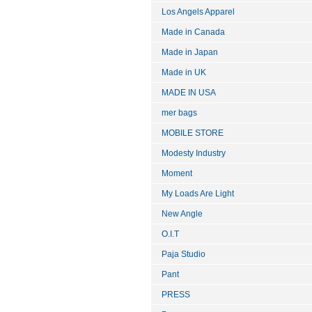
Los Angels Apparel
Made in Canada
Made in Japan
Made in UK
MADE IN USA
mer bags
MOBILE STORE
Modesty Industry
Moment
My Loads Are Light
New Angle
O.I.T
Paja Studio
Pant
PRESS