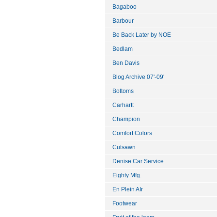
Bagaboo
Barbour
Be Back Later by NOE
Bedlam
Ben Davis
Blog Archive 07'-09'
Bottoms
Carhartt
Champion
Comfort Colors
Cutsawn
Denise Car Service
Eighty Mfg.
En Plein AIr
Footwear