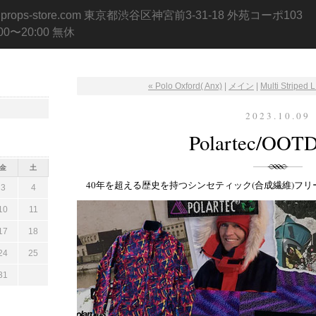
.props-store.com 東京都渋谷区神宮前3-31-18 外苑コーポ103
:00〜20:00 無休
« Polo Oxford( Anx)
|
メイン
|
Multi Striped 
2023.10.09
Polartec/OOT
金
土
40年を超える歴史を持つシンセティック(合成繊維)フリース
3
4
10
11
17
18
24
25
31