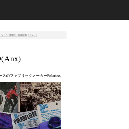
L.S T/Eddie Bauer(Anx) »
D(Anx)
のファブリックメーカーPolartec。