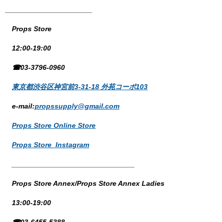
______________________
Props Store
12:00-19:00
☎03-3796-0960
東京都渋谷区神宮前3-31-18 外苑コーポ103
e-mail:
propssupply@gmail.com
Props Store Online Store
Props Store Instagram
_______________________________
Props Store Annex/Props Store Annex Ladies
13:00-19:00