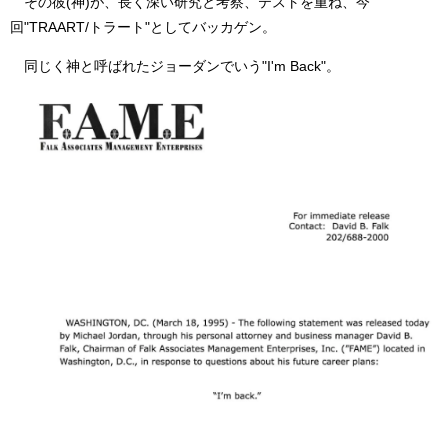
その彼(神)が、長く深い研究と考察、テストを重ね、今
回"TRAART/トラート"としてバッカゲン。
同じく神と呼ばれたジョーダンでいう"I'm Back"。