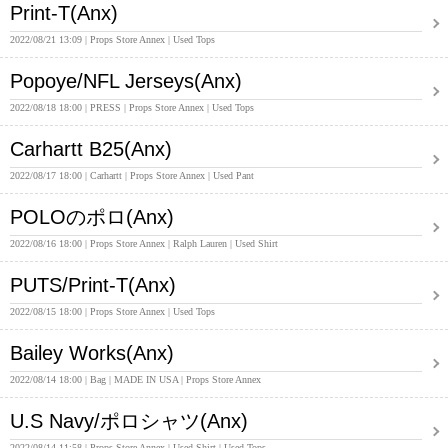
Print-T(Anx)
2022/08/21 13:09
Props Store Annex
Used Tops
Popoye/NFL Jerseys(Anx)
2022/08/18 18:00
PRESS
Props Store Annex
Used Tops
Carhartt B25(Anx)
2022/08/17 18:00
Carhartt
Props Store Annex
Used Pant
POLOのポロ(Anx)
2022/08/16 18:00
Props Store Annex
Ralph Lauren
Used Shirt
PUTS/Print-T(Anx)
2022/08/15 18:00
Props Store Annex
Used Tops
Bailey Works(Anx)
2022/08/14 18:00
Bag
MADE IN USA
Props Store Annex
U.S Navy/ポロシャツ(Anx)
2022/08/14 11:58
Props Store Annex
Used Shirt
Used Tops