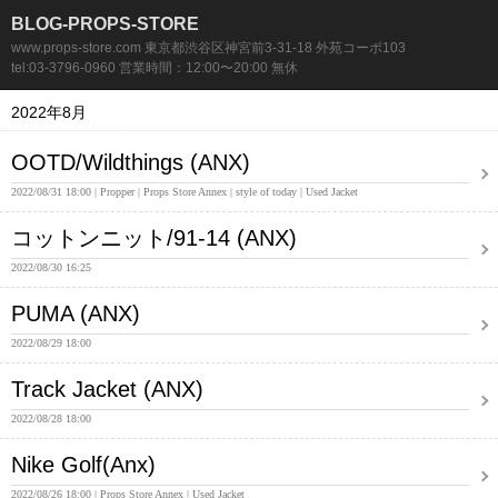
BLOG-PROPS-STORE
www.props-store.com 東京都渋谷区神宮前3-31-18 外苑コーポ103
tel:03-3796-0960 営業時間：12:00〜20:00 無休
2022年8月
OOTD/Wildthings (ANX)
2022/08/31 18:00
Propper
Props Store Annex
style of today
Used Jacket
コットンニット/91-14 (ANX)
2022/08/30 16:25
PUMA (ANX)
2022/08/29 18:00
Track Jacket (ANX)
2022/08/28 18:00
Nike Golf(Anx)
2022/08/26 18:00
Props Store Annex
Used Jacket