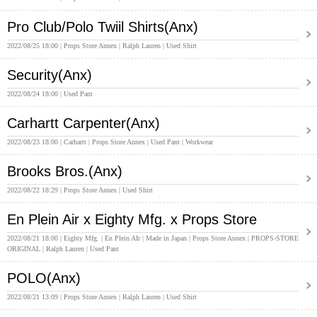
Pro Club/Polo Twiil Shirts(Anx)
2022/08/25 18:00
Props Store Annex
Ralph Lauren
Used Shirt
Security(Anx)
2022/08/24 18:00
Used Pant
Carhartt Carpenter(Anx)
2022/08/23 18:00
Carhartt
Props Store Annex
Used Pant
Workwear
Brooks Bros.(Anx)
2022/08/22 18:29
Props Store Annex
Used Shirt
En Plein Air x Eighty Mfg. x Props Store
2022/08/21 18:00
Eighty Mfg.
En Plein AIr
Made in Japan
Props Store Annex
PROPS-STORE
ORIGINAL
Ralph Lauren
Used Pant
POLO(Anx)
2022/08/21 13:09
Props Store Annex
Ralph Lauren
Used Shirt