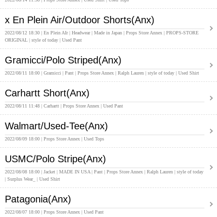
x En Plein Air/Outdoor Shorts(Anx)
2022/08/12 18:30
En Plein AIr
Headwear
Made in Japan
Props Store Annex
PROPS-STORE
ORIGINAL
style of today
Used Pant
Gramicci/Polo Striped(Anx)
2022/08/11 18:00
Gramicci
Pant
Props Store Annex
Ralph Lauren
style of today
Used Shirt
Carhartt Short(Anx)
2022/08/11 11:48
Carhartt
Props Store Annex
Used Pant
Walmart/Used-Tee(Anx)
2022/08/09 18:00
Props Store Annex
Used Tops
USMC/Polo Stripe(Anx)
2022/08/08 18:00
Jacket
MADE IN USA
Pant
Props Store Annex
Ralph Lauren
style of today
Surplus Wear_
Used Shirt
Patagonia(Anx)
2022/08/07 18:00
Props Store Annex
Used Pant