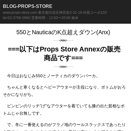
BLOG-PROPS-STORE
www.props-store.com 東京都渋谷区神宮前3-31-18 外苑コーポ103
tel:03-3796-0960 営業時間：12:00〜20:00 無休
550とNauticaのK点超えダウン(Anx)
===以下はProps Store Annexの販売
商品です===
今日はおなじみ550とノーティカのダウンパーカ。
ちゃんと寒くなるとヘビーアウターが主役になり、ボトムがおろ
そかになりがち。
ピンピンのリッチ"げ"なアウターを着ていても膝の出た貧相なボ
トムじゃ台無しです。
で、冬に一番使えるのがフラノ地のウールスラックスであったり