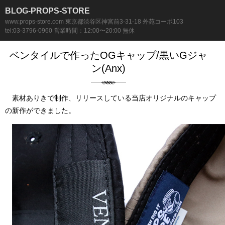
BLOG-PROPS-STORE
www.props-store.com 東京都渋谷区神宮前3-31-18 外苑コーポ103
tel:03-3796-0960 営業時間：12:00〜20:00 無休
ベンタイルで作ったOGキャップ/黒いGジャ
ン(Anx)
素材ありきで制作、リリースしている当店オリジナルのキャップ
の新作ができました。