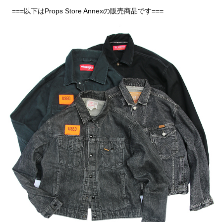
===以下はProps Store Annexの販売商品です===