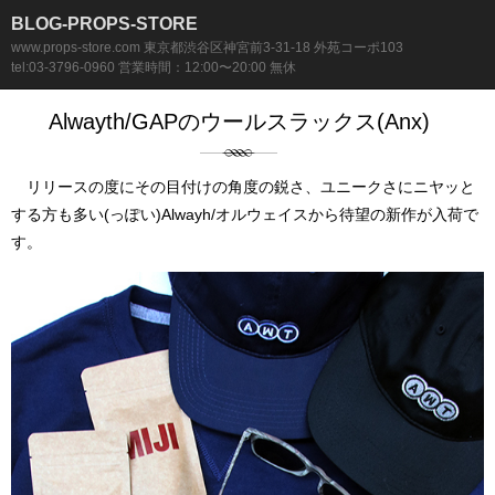
BLOG-PROPS-STORE
www.props-store.com 東京都渋谷区神宮前3-31-18 外苑コーポ103
tel:03-3796-0960 営業時間：12:00〜20:00 無休
Alwayth/GAPのウールスラックス(Anx)
リリースの度にその目付けの角度の鋭さ、ユニークさにニヤッと
する方も多い(っぽい)Alwayh/オルウェイスから待望の新作が入荷で
す。