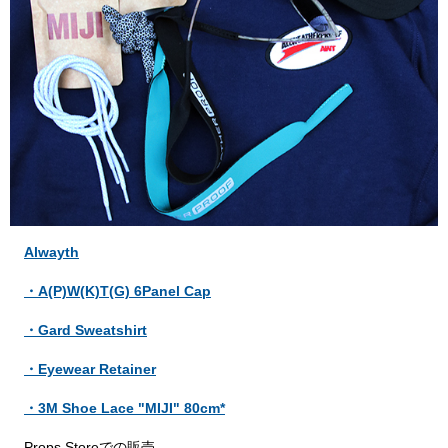
Alwayth
・A(P)W(K)T(G) 6Panel Cap
・Gard Sweatshirt
・Eyewear Retainer
・3M Shoe Lace "MIJI" 80cm*
Props Storeでの販売