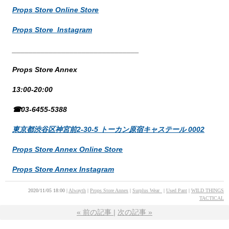
Props Store Online Store
Props Store Instagram
_______________________________
Props Store Annex
13:00-20:00
☎03-6455-5388
東京都渋谷区神宮前2-30-5 トーカン原宿キャステール 0002
Props Store Annex Online Store
Props Store Annex Instagram
2020/11/05 18:00
Alwayth
Props Store Annex
Surplus Wear_
Used Pant
WILD THINGS
TACTICAL
«
前の記事
次の記事
»