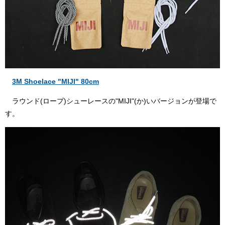
3M Shoelace "MIJI" 80cm
ラウンド(ロープ)シューレースの"MIJI"(か)いバージョンが登場で
す。