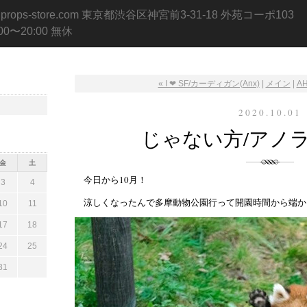
.props-store.com 東京都渋谷区神宮前3-31-18 外苑コーポ103
:00〜20:00 無休
« I ❤ SF/カーディガン(Anx)
|
メイン
|
AH
2020.10.01
じゃない方/アノラッ
金
土
今日から10月！
3
4
涼しくなったんで多摩動物公園行って開園時間から端か
10
11
17
18
24
25
31