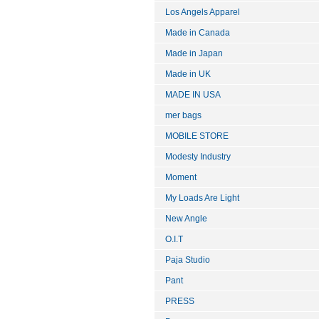
Los Angels Apparel
Made in Canada
Made in Japan
Made in UK
MADE IN USA
mer bags
MOBILE STORE
Modesty Industry
Moment
My Loads Are Light
New Angle
O.I.T
Paja Studio
Pant
PRESS