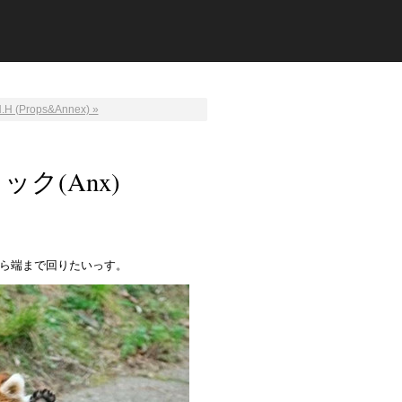
.H (Props&Annex) »
ク(Anx)
ら端まで回りたいっす。