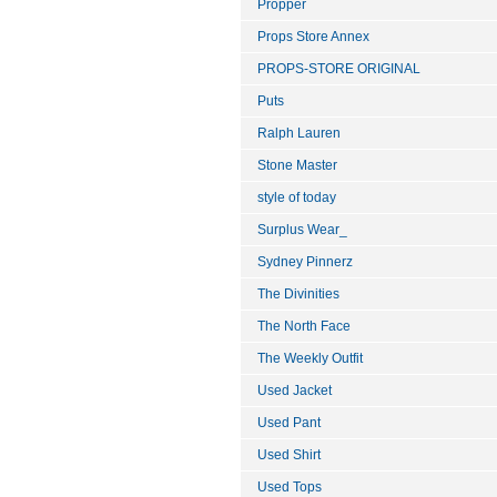
Propper
Props Store Annex
PROPS-STORE ORIGINAL
Puts
Ralph Lauren
Stone Master
style of today
Surplus Wear_
Sydney Pinnerz
The Divinities
The North Face
The Weekly Outfit
Used Jacket
Used Pant
Used Shirt
Used Tops