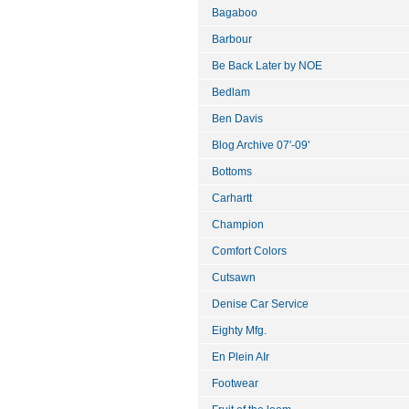
Bagaboo
Barbour
Be Back Later by NOE
Bedlam
Ben Davis
Blog Archive 07'-09'
Bottoms
Carhartt
Champion
Comfort Colors
Cutsawn
Denise Car Service
Eighty Mfg.
En Plein AIr
Footwear