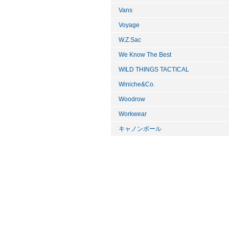
Vans
Voyage
W.Z.Sac
We Know The Best
WILD THINGS TACTICAL
Winiche&Co.
Woodrow
Workwear
キャノンボール