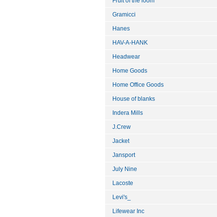
Fruit of the loom
Gramicci
Hanes
HAV-A-HANK
Headwear
Home Goods
Home Office Goods
House of blanks
Indera Mills
J.Crew
Jacket
Jansport
July Nine
Lacoste
Levi's_
Lifewear Inc