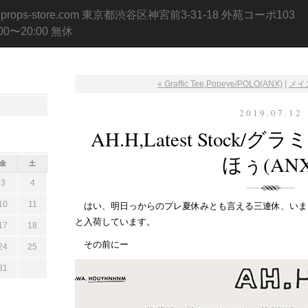
.props-store.com 東京都渋谷区神宮前3-31-18 外苑コーポ103
:00〜20:00 無休
« Graffic Tee,Popeye/POLO(ANX)
|
メイ
2019.07.12
AH.H,Latest Stoc
ほぅ(ANX
金
土
3
4
10
11
はい、明日っからのプレ夏休みとも言える三連休、いま
と入荷しています。
17
18
その前にー
24
25
31