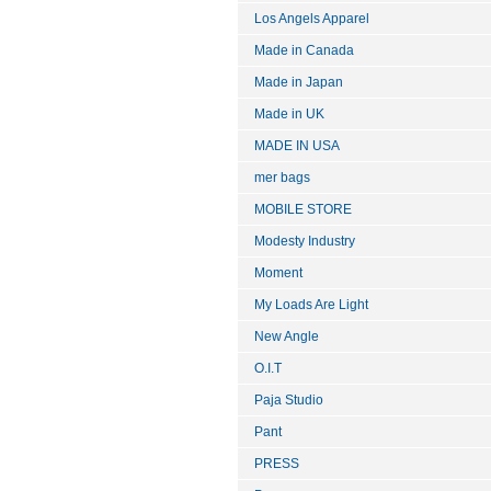
Los Angels Apparel
Made in Canada
Made in Japan
Made in UK
MADE IN USA
mer bags
MOBILE STORE
Modesty Industry
Moment
My Loads Are Light
New Angle
O.I.T
Paja Studio
Pant
PRESS