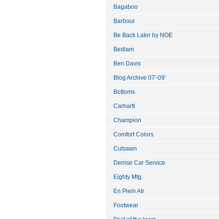
Bagaboo
Barbour
Be Back Later by NOE
Bedlam
Ben Davis
Blog Archive 07'-09'
Bottoms
Carhartt
Champion
Comfort Colors
Cutsawn
Denise Car Service
Eighty Mfg.
En Plein AIr
Footwear