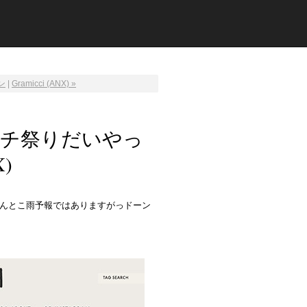
ン
|
Gramicci (ANX) »
k/グラミチ祭りだいやっ
)
んとこ雨予報ではありますがっドーン