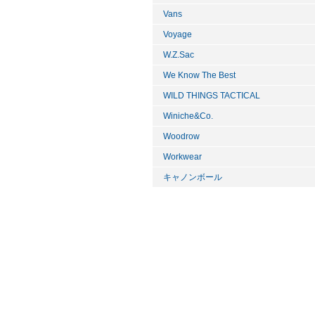
Vans
Voyage
W.Z.Sac
We Know The Best
WILD THINGS TACTICAL
Winiche&Co.
Woodrow
Workwear
キャノンボール