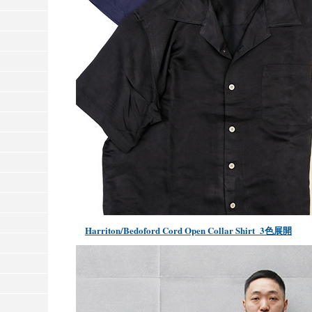
Harriton/Bedoford Cord Open Collar Shirt_3色展開