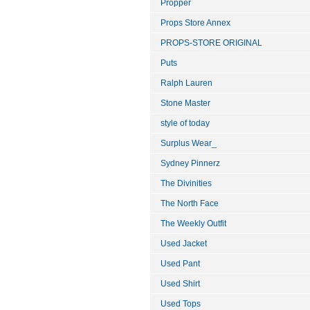
Propper
Props Store Annex
PROPS-STORE ORIGINAL
Puts
Ralph Lauren
Stone Master
style of today
Surplus Wear_
Sydney Pinnerz
The Divinities
The North Face
The Weekly Outfit
Used Jacket
Used Pant
Used Shirt
Used Tops