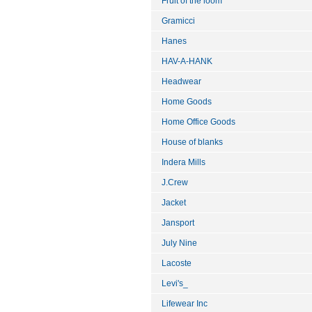
Fruit of the loom
Gramicci
Hanes
HAV-A-HANK
Headwear
Home Goods
Home Office Goods
House of blanks
Indera Mills
J.Crew
Jacket
Jansport
July Nine
Lacoste
Levi's_
Lifewear Inc