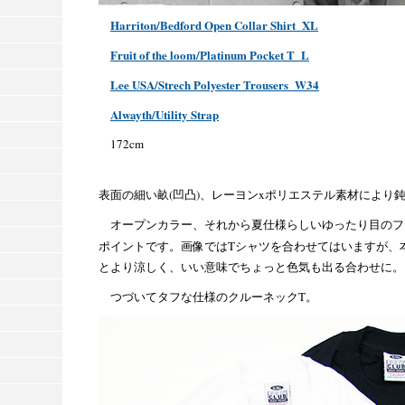
Harriton/Bedford Open Collar Shirt_XL
Fruit of the loom/Platinum Pocket T_L
Lee USA/Strech Polyester Trousers_W34
Alwayth/Utility Strap
172cm
表面の細い畝(凹凸)、レーヨンxポリエステル素材により
オープンカラー、それから夏仕様らしいゆったり目のフ
ポイントです。画像ではTシャツを合わせてはいますが、
とより涼しく、いい意味でちょっと色気も出る合わせに。
つづいてタフな仕様のクルーネックT。