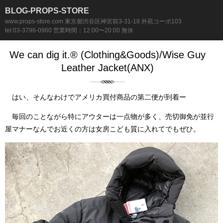
BLOG-PROPS-STORE
www.props-store.com 東京都渋谷区神宮前3-31-18 外苑コーポ103
tel:03-3796-0960 営業時間：12:00〜20:00 無休
We can dig it.® (Clothing&Goods)/Wise Guy
Leather Jacket(ANX)
はい、そんなわけでアメリカ買付商品の第二便が到着ー
毎回のことながら特にアウターは一点物が多く、売切御免が並行
屋マナーなんでお近くの方は女房こども質に入れてでもぜひ。