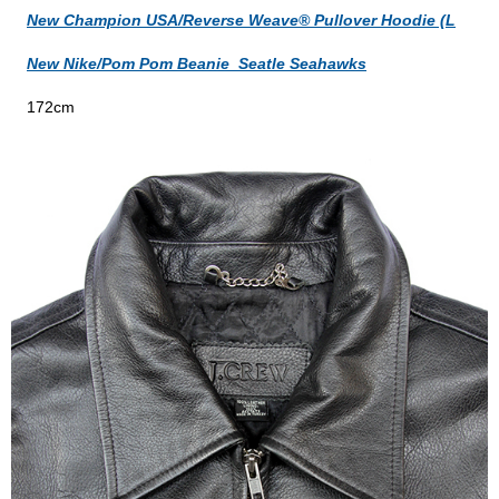
New Champion USA/Reverse Weave® Pullover Hoodie (L
New Nike/Pom Pom Beanie_Seatle Seahawks
172cm