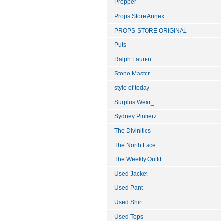
Propper
Props Store Annex
PROPS-STORE ORIGINAL
Puts
Ralph Lauren
Stone Master
style of today
Surplus Wear_
Sydney Pinnerz
The Divinities
The North Face
The Weekly Outfit
Used Jacket
Used Pant
Used Shirt
Used Tops