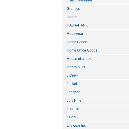
Fruit of the loom
Gramicci
Hanes
HAV-A-HANK
Headwear
Home Goods
Home Office Goods
House of blanks
Indera Mills
J.Crew
Jacket
Jansport
July Nine
Lacoste
Levi's_
Lifewear Inc