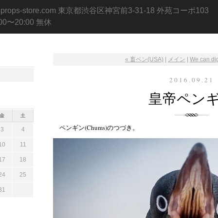
.props-store.com 東京都渋谷区神宮前3-31-18 外苑コーポ103
:00〜20:00 無休
« 畜ペン(USA)
|
メイン
|
We can dig
2016.09.21
皇帝ペン
金
土
ペンギン(Chums)のつづき。
3
4
10
11
17
18
24
25
31