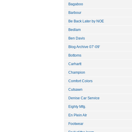
Bagaboo
Barbour
Be Back Later by NOE
Bedlam
Ben Davis
Blog Archive 07'-09'
Bottoms
Carhartt
Champion
Comfort Colors
Cutsawn
Denise Car Service
Eighty Mfg.
En Plein AIr
Footwear