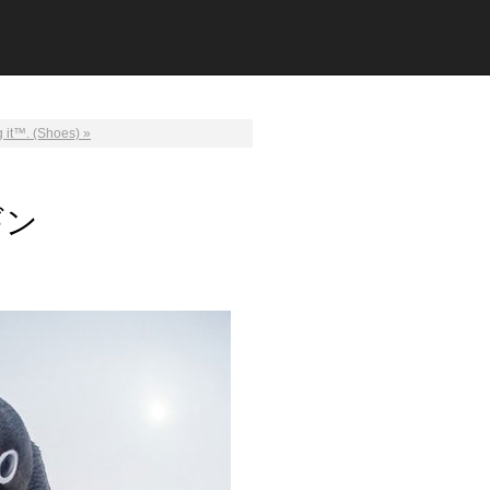
 it™. (Shoes) »
ギン