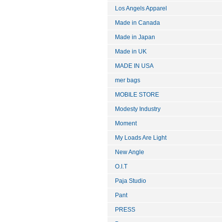
Los Angels Apparel
Made in Canada
Made in Japan
Made in UK
MADE IN USA
mer bags
MOBILE STORE
Modesty Industry
Moment
My Loads Are Light
New Angle
O.I.T
Paja Studio
Pant
PRESS