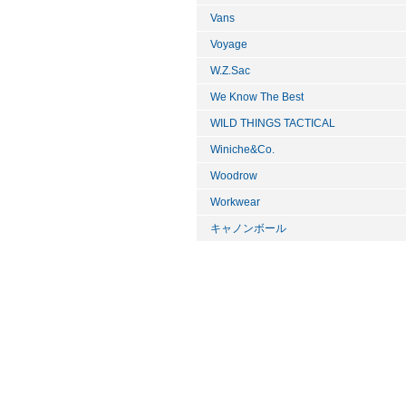
Vans
Voyage
W.Z.Sac
We Know The Best
WILD THINGS TACTICAL
Winiche&Co.
Woodrow
Workwear
キャノンボール