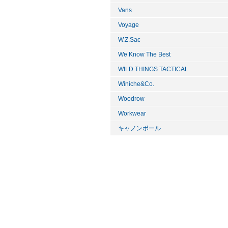
Vans
Voyage
W.Z.Sac
We Know The Best
WILD THINGS TACTICAL
Winiche&Co.
Woodrow
Workwear
キャノンボール