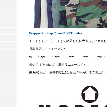
Propper/Rip Stop Cotton BDU Trouther
モードからストリートまで網羅した特大号らしい充実し
是非書店にてチェックを〜
w(・_・)ww(・_・)ww(・_・)ww(・_・)ww(・_・)ww(・
続いては"Modesty"に関するニュースです。
来る9/24(土)、三軒茶屋にModestyが手がける直営店