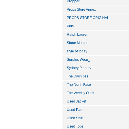
Propper
Props Store Annex
PROPS-STORE ORIGINAL
Puts
Ralph Lauren
Stone Master
style of today
Surplus Wear_
Sydney Pinnerz
The Divinities
The North Face
The Weekly Outfit
Used Jacket
Used Pant
Used Shirt
Used Tops