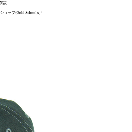
を併設、
(Gold School)が