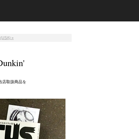
USA) »
unkin'
当店取扱商品を