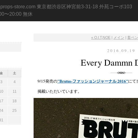
.props-store.com 東京都渋谷区神宮前3-31-18 外苑コーポ103
:00〜20:00 無休
« O.I.T,NOE
|
メイン
|
畜ペン(
2016.09.19
Every Dammn D
金
土
"Brutus-ファッションジャーナル 2016"
9/15発売の
にて
3
4
掲載いただいています。
10
11
17
18
24
25
31