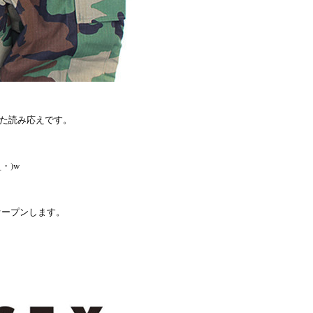
た読み応えです。
_・)w
がオープンします。