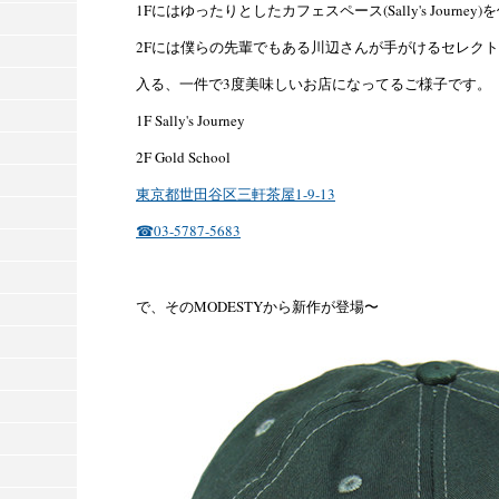
1Fにはゆったりとしたカフェスペース(Sally's Journey)
2Fには僕らの先輩でも
ある川辺さんが手がけるセレクトショップ
入る、一件で3度美味しいお店になってるご様子です。
1F Sally's Journey
2F Gold School
東京都世田谷区三軒茶屋1-9-13
☎03-5787-5683
で、そのMODESTYから新作が登場〜