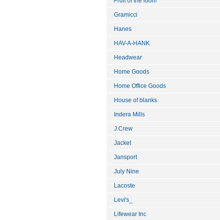
Fruit of the loom
Gramicci
Hanes
HAV-A-HANK
Headwear
Home Goods
Home Office Goods
House of blanks
Indera Mills
J.Crew
Jacket
Jansport
July Nine
Lacoste
Levi's_
Lifewear Inc