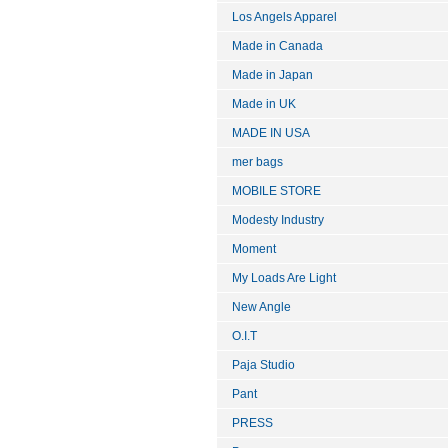
Los Angels Apparel
Made in Canada
Made in Japan
Made in UK
MADE IN USA
mer bags
MOBILE STORE
Modesty Industry
Moment
My Loads Are Light
New Angle
O.I.T
Paja Studio
Pant
PRESS