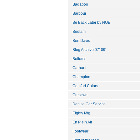
Bagaboo
Barbour
Be Back Later by NOE
Bedlam
Ben Davis
Blog Archive 07'-09'
Bottoms
Carhartt
Champion
Comfort Colors
Cutsawn
Denise Car Service
Eighty Mfg.
En Plein AIr
Footwear