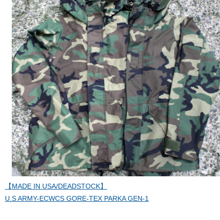
【MADE IN USA/DEADSTOCK】
U.S ARMY-ECWCS GORE-TEX PARKA GEN-1