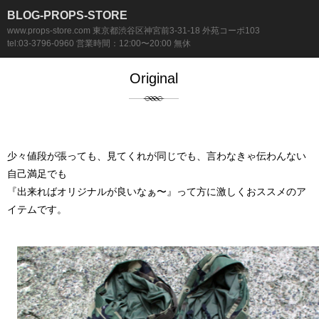
BLOG-PROPS-STORE
www.props-store.com 東京都渋谷区神宮前3-31-18 外苑コーポ103
tel:03-3796-0960 営業時間：12:00〜20:00 無休
Original
少々値段が張っても、見てくれが同じでも、言わなきゃ伝わんない
自己満足でも
『出来ればオリジナルが良いなぁ〜』って方に激しくおススメのア
イテムです。