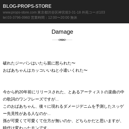
BLOG-PROPS-STORE
www.props-store.com 東京都渋谷区神宮前3-31-18 外苑コーポ103
tel:03-3796-0960 営業時間：12:00〜20:00 無休
Damage
破れたジーパンはいたら親に怒られた〜
おばあちゃんはカッコいいねと小遣いくれた〜
今から約20年前にリリースされた、とあるアーティストの楽曲の中
の歌詞のワンフレーズですが...
このおばあちゃん、後々に現れるダメージデニムを予測したスッゲ
ー先見性がある人なのか...
孫が可愛くて可愛くて仕方が無いのか、どちらかだと思いますが、
時代は変わったモンです。