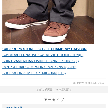
CAP/PROPS STORE L/G BILL CHAMBRAY CAP-BRN
SWEAT/ALTERNATIVE SWEAT ZIP HOODIE-GRN(L)
SHIRTS/AMERICAN LIVING FLANNEL SHIRTS(L)
PANTS/DICKIES 875 WORK PANTS-NVY(38/30)
SHOES/CONVERSE CTS MID-BRN(10.5)
2010/02/24 20:06
style of today
«
前の記事
次の記事
»
アーカイブ