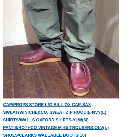
CAP/PROPS STORE L/G BILL OX CAP-SAX
SWEAT/WINICHE&CO. SWEAT ZIP HOODIE-NVY(L)
SHIRTS/WALLS OXFORD SHIRTS-YLW(M)
PANTS/ROTHCO VINTAGE M-65 TROUSERS-OLV(L)
SHOES/CLARKS WALLABEE BOOTS(10)