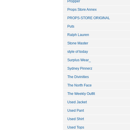
Propper
Props Store Annex
PROPS-STORE ORIGINAL
Puts
Ralph Lauren
Stone Master
style of today
Surplus Wear_
Sydney Pinnerz
The Divinities
The North Face
The Weekly Outfit
Used Jacket
Used Pant
Used Shirt
Used Tops