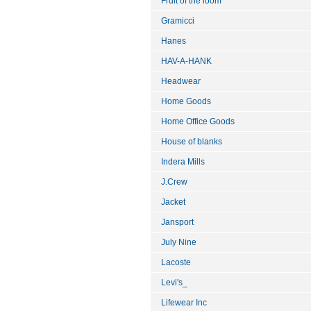
Fruit of the loom
Gramicci
Hanes
HAV-A-HANK
Headwear
Home Goods
Home Office Goods
House of blanks
Indera Mills
J.Crew
Jacket
Jansport
July Nine
Lacoste
Levi's_
Lifewear Inc