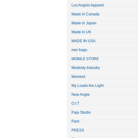
Los Angels Apparel
Made in Canada
Made in Japan
Made in UK
MADE IN USA
mer bags
MOBILE STORE
Modesty Industry
Moment
My Loads Are Light
New Angle
O.I.T
Paja Studio
Pant
PRESS