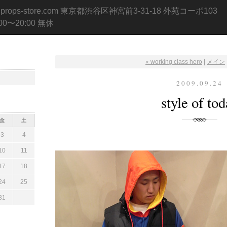
.props-store.com 東京都渋谷区神宮前3-31-18 外苑コーポ103
:00〜20:00 無休
« working class hero
|
メイン
2009.09.24
style of to
金
土
3
4
10
11
17
18
24
25
31