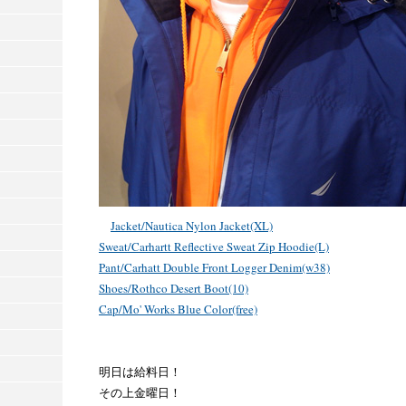
Jacket/Nautica Nylon Jacket(XL)
Sweat/Carhartt Reflective Sweat Zip Hoodie(L)
Pant/Carhatt Double Front Logger Denim(w38)
Shoes/Rothco Desert Boot(10)
Cap/Mo' Works Blue Color(free)
明日は給料日！
その上金曜日！