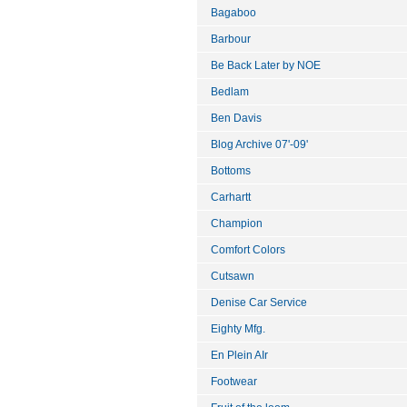
Bagaboo
Barbour
Be Back Later by NOE
Bedlam
Ben Davis
Blog Archive 07'-09'
Bottoms
Carhartt
Champion
Comfort Colors
Cutsawn
Denise Car Service
Eighty Mfg.
En Plein AIr
Footwear