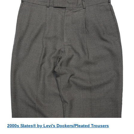
2000s Slates® by Levi's Dockers/Pleated Trousers