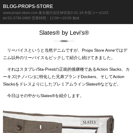
BLOG-PROPS-STORE
www.props-store.com 東京都渋谷区神宮前3-31-18 外苑コーポ103
tel:03-3796-0960 営業時間：12:00〜20:00 無休
Slates® by Levi's®
リーバイスというと当然デニムですが、Props Store Anneではデ
ニム以外のリーバイスもピックして紹介し続けてきました。
それはスタプレ/Sta-Prestの正統的後継種であるAction Slacks、カ
ーキズ(チノパン)に特化した兄弟ブランドDockers、そしてAction
SlacksをドレスよりにしたプレミアムラインSlates®などなど。
今日はその中からSlates®を紹介します。