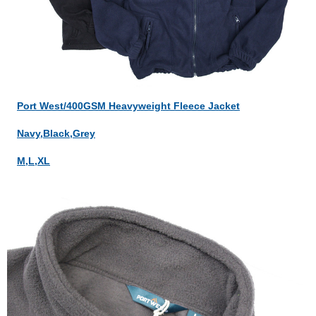
Port West/400GSM Heavyweight Fleece Jacket
Navy,Black,Grey
M,L,XL