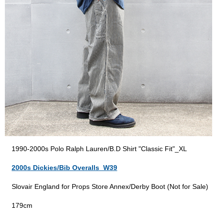
1990-2000s Polo Ralph Lauren/B.D Shirt "Classic Fit"_XL
2000s Dickies/Bib Overalls_W39
Slovair England for Props Store Annex/Derby Boot (Not for Sale)
179cm