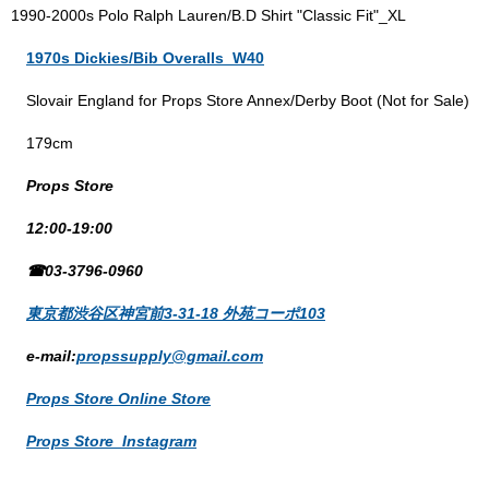
1990-2000s Polo Ralph Lauren/B.D Shirt "Classic Fit"_XL
1970s Dickies/Bib Overalls_W40
Slovair England for Props Store Annex/Derby Boot (Not for Sale)
179cm
Props Store
12:00-19:00
☎03-3796-0960
東京都渋谷区神宮前3-31-18 外苑コーポ103
e-mail:
propssupply@gmail.com
Props Store Online Store
Props Store Instagram
_______________________________