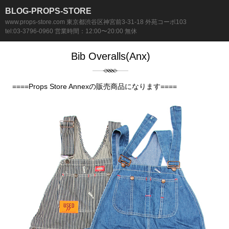
BLOG-PROPS-STORE
www.props-store.com 東京都渋谷区神宮前3-31-18 外苑コーポ103
tel:03-3796-0960 営業時間：12:00〜20:00 無休
Bib Overalls(Anx)
====Props Store Annexの販売商品になります====