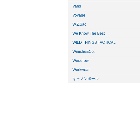
Vans
Voyage
W.Z.Sac
We Know The Best
WILD THINGS TACTICAL
Winiche&Co.
Woodrow
Workwear
キャノンボール