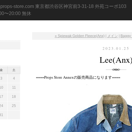
.props-store.com 東京都渋谷区神宮前3-31-18 外苑コーポ103
:00〜20:00 無休
« Spiewak Golden Fleece(Anx)
|
メイン
|
Baggy 
2023.01.25
Lee(Anx
金
土
====Props Store Annexの販売商品になります====
3
4
10
11
17
18
24
25
31