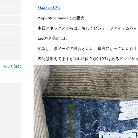
Made in USA
Props Store Annexでの販売
本日アネックスからは、珍しくビンテージアイテムをw
Leeの名品81-LJ。
色落ち、ダメージの具合といい、最高にかっこいい仕上
表記は消えてますが(44-46位？)実寸XLはあるビッグ
もっと読む