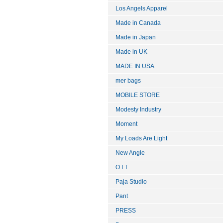
Los Angels Apparel
Made in Canada
Made in Japan
Made in UK
MADE IN USA
mer bags
MOBILE STORE
Modesty Industry
Moment
My Loads Are Light
New Angle
O.I.T
Paja Studio
Pant
PRESS