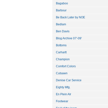
Bagaboo
Barbour
Be Back Later by NOE
Bedlam
Ben Davis
Blog Archive 07'-09'
Bottoms
Carhartt
Champion
Comfort Colors
Cutsawn
Denise Car Service
Eighty Mfg.
En Plein AIr
Footwear