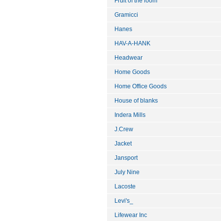
Fruit of the loom
Gramicci
Hanes
HAV-A-HANK
Headwear
Home Goods
Home Office Goods
House of blanks
Indera Mills
J.Crew
Jacket
Jansport
July Nine
Lacoste
Levi's_
Lifewear Inc