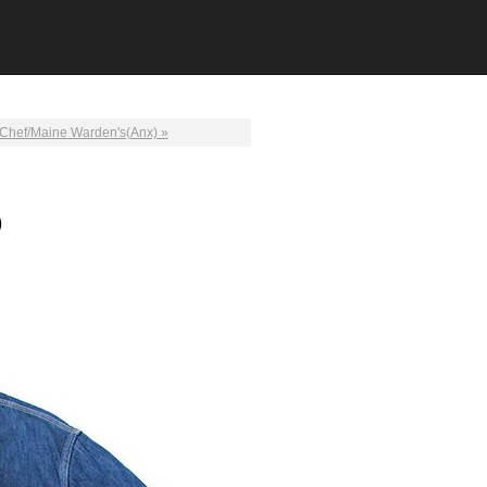
Chef/Maine Warden's(Anx) »
)