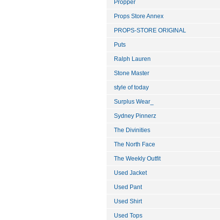
Propper
Props Store Annex
PROPS-STORE ORIGINAL
Puts
Ralph Lauren
Stone Master
style of today
Surplus Wear_
Sydney Pinnerz
The Divinities
The North Face
The Weekly Outfit
Used Jacket
Used Pant
Used Shirt
Used Tops