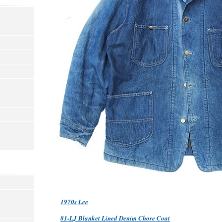
1970s Lee
81-LJ Blanket Lined Denim Chore Coat